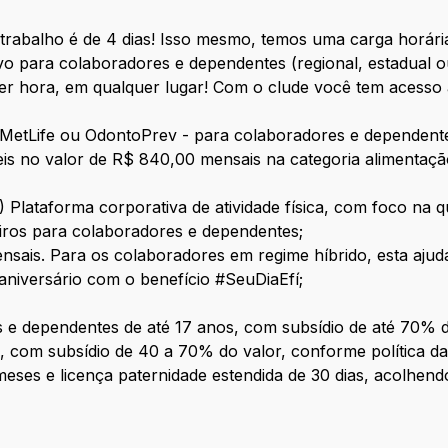
trabalho é de 4 dias! Isso mesmo, temos uma carga horári
vo para colaboradores e dependentes (regional, estadual o
r hora, em qualquer lugar! Com o clude você tem acesso a
- MetLife ou OdontoPrev - para colaboradores e dependent
eis no valor de R$ 840,00 mensais na categoria alimentação
;
Plataforma corporativa de atividade física, com foco na q
iros para colaboradores e dependentes;
nsais. Para os colaboradores em regime híbrido, esta ajud
aniversário com o benefício #SeuDiaEfí;
 e dependentes de até 17 anos, com subsídio de até 70% d
, com subsídio de 40 a 70% do valor, conforme política d
meses e licença paternidade estendida de 30 dias, acolhen