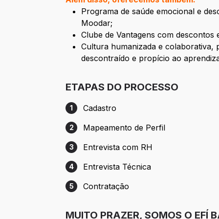
Programa de saúde emocional e desc
Moodar;
Clube de Vantagens com descontos e 
Cultura humanizada e colaborativa, 
descontraído e propício ao aprendiz
ETAPAS DO PROCESSO
Cadastro
1
Etapa 1: Cadastro
Mapeamento de Perfil
2
Etapa 2: Mapeamento de Perfil
Entrevista com RH
3
Etapa 3: Entrevista com RH
Entrevista Técnica
4
Etapa 4: Entrevista Técnica
Contratação
5
Etapa 5: Contratação
MUITO PRAZER, SOMOS O EFÍ B