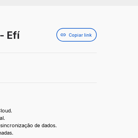
 Efí
Copiar link
loud.
al.
 sincronização de dados.
nadas.